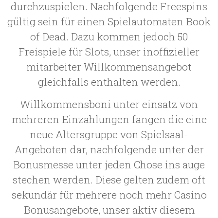
durchzuspielen. Nachfolgende Freespins
gültig sein für einen Spielautomaten Book
of Dead. Dazu kommen jedoch 50
Freispiele für Slots, unser inoffizieller
mitarbeiter Willkommensangebot
gleichfalls enthalten werden.
Willkommensboni unter einsatz von
mehreren Einzahlungen fangen die eine
neue Altersgruppe von Spielsaal-
Angeboten dar, nachfolgende unter der
Bonusmesse unter jeden Chose ins auge
stechen werden. Diese gelten zudem oft
sekundär für mehrere noch mehr Casino
Bonusangebote, unser aktiv diesem