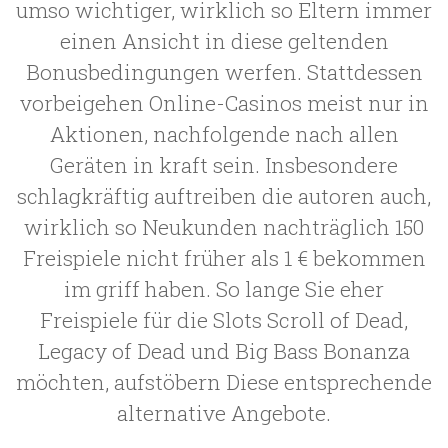
umso wichtiger, wirklich so Eltern immer
einen Ansicht in diese geltenden
Bonusbedingungen werfen. Stattdessen
vorbeigehen Online-Casinos meist nur in
Aktionen, nachfolgende nach allen
Geräten in kraft sein. Insbesondere
schlagkräftig auftreiben die autoren auch,
wirklich so Neukunden nachträglich 150
Freispiele nicht früher als 1 € bekommen
im griff haben. So lange Sie eher
Freispiele für die Slots Scroll of Dead,
Legacy of Dead und Big Bass Bonanza
möchten, aufstöbern Diese entsprechende
alternative Angebote.