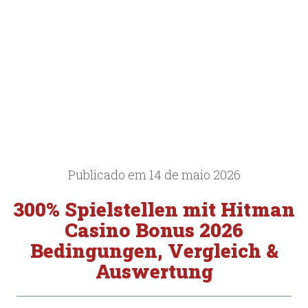
Publicado em
14 de maio 2026
300% Spielstellen mit Hitman
Casino Bonus 2026
Bedingungen, Vergleich &
Auswertung