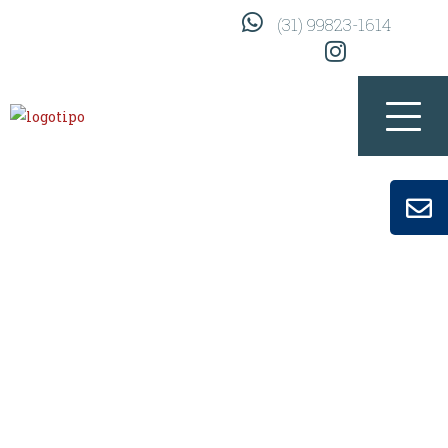
(31) 99823-1614
Toggl
navig