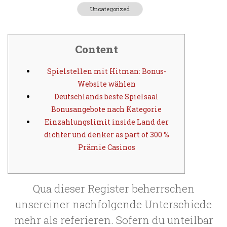
Uncategorized
Content
Spielstellen mit Hitman: Bonus-
Website wählen
Deutschlands beste Spielsaal
Bonusangebote nach Kategorie
Einzahlungslimit inside Land der
dichter und denker as part of 300 %
Prämie Casinos
Qua dieser Register beherrschen
unsereiner nachfolgende Unterschiede
mehr als referieren. Sofern du unteilbar