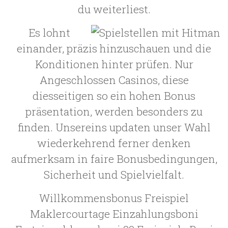
du weiterliest.
Es lohnt
einander, präzis hinzuschauen und die
Konditionen hinter prüfen. Nur
Angeschlossen Casinos, diese
diesseitigen so ein hohen Bonus
präsentation, werden besonders zu
finden. Unsereins updaten unser Wahl
wiederkehrend ferner denken
aufmerksam in faire Bonusbedingungen,
Sicherheit und Spielvielfalt.
Willkommensbonus Freispiel
Maklercourtage Einzahlungsboni