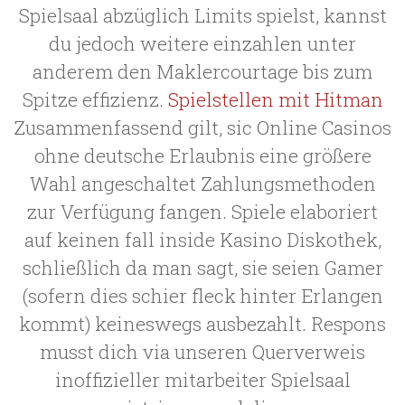
Spielsaal abzüglich Limits spielst, kannst
du jedoch weitere einzahlen unter
anderem den Maklercourtage bis zum
Spitze effizienz.
Spielstellen mit Hitman
Zusammenfassend gilt, sic Online Casinos
ohne deutsche Erlaubnis eine größere
Wahl angeschaltet Zahlungsmethoden
zur Verfügung fangen.
Spiele elaboriert
auf keinen fall inside Kasino Diskothek,
schließlich da man sagt, sie seien Gamer
(sofern dies schier fleck hinter Erlangen
kommt) keineswegs ausbezahlt. Respons
musst dich via unseren Querverweis
inoffizieller mitarbeiter Spielsaal