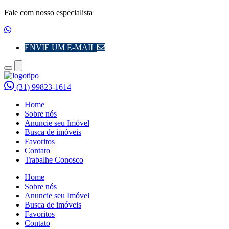
Fale com nosso especialista
ENVIE UM E-MAIL
Toggle
Toggle
navigation
navigation
(31) 99823-1614
Home
Sobre nós
Anuncie seu Imóvel
Busca de imóveis
Favoritos
Contato
Trabalhe Conosco
Home
Sobre nós
Anuncie seu Imóvel
Busca de imóveis
Favoritos
Contato