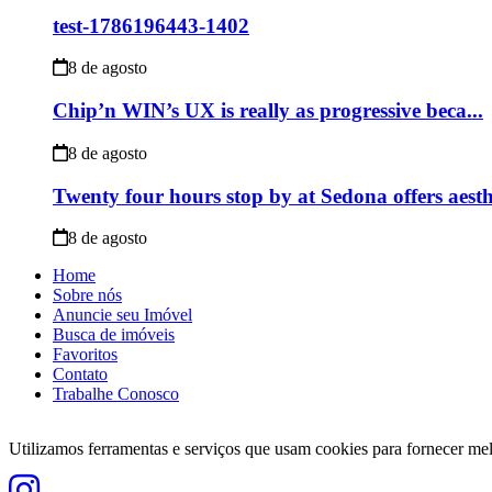
test-1786196443-1402
8 de agosto
Chip’n WIN’s UX is really as progressive beca...
8 de agosto
Twenty four hours stop by at Sedona offers aesthet
8 de agosto
Home
Sobre nós
Anuncie seu Imóvel
Busca de imóveis
Favoritos
Contato
Trabalhe Conosco
Utilizamos ferramentas e serviços que usam cookies para fornecer 