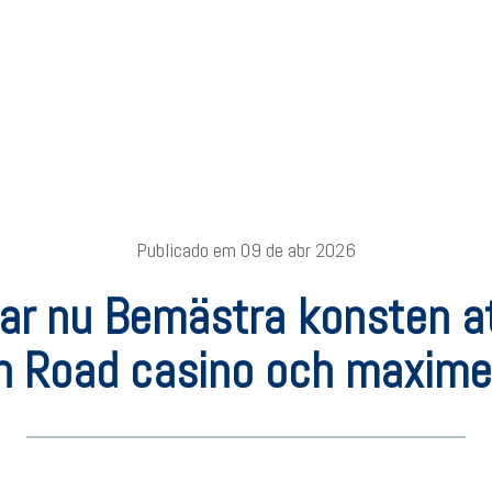
Publicado em
09 de abr 2026
jar nu Bemästra konsten 
n Road casino och maximer