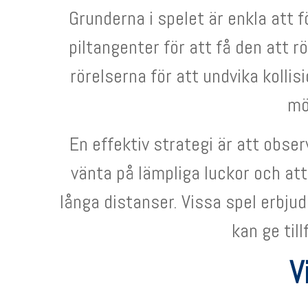
Grunderna i spelet är enkla att 
piltangenter för att få den att r
rörelserna för att undvika kollis
mö
En effektiv strategi är att obse
vänta på lämpliga luckor och att
långa distanser. Vissa spel erbj
kan ge til
V