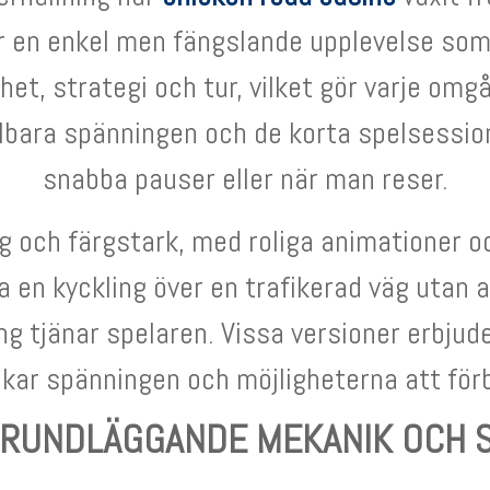
 en enkel men fängslande upplevelse som lo
et, strategi och tur, vilket gör varje omg
ara spänningen och de korta spelsessione
snabba pauser eller när man reser.
g och färgstark, med roliga animationer oc
 en kyckling över en trafikerad väg utan at
ng tjänar spelaren. Vissa versioner erbjud
ökar spänningen och möjligheterna att förb
GRUNDLÄGGANDE MEKANIK OCH S