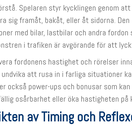
förstå. Spelaren styr kycklingen genom at
öra sig framåt, bakåt, eller åt sidorna. D
ioner med bilar, lastbilar och andra fordon 
nstren i trafiken är avgörande för att lyck
rvera fordonens hastighet och rörelser in
 undvika att rusa in i farliga situationer 
uder också power-ups och bonusar som kan
lfällig osårbarhet eller öka hastigheten på 
ikten av Timing och Reflex