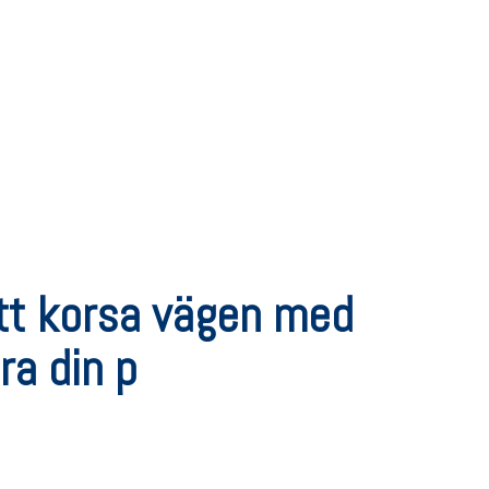
att korsa vägen med
a din p