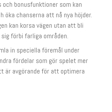
ps och bonusfunktioner som kan
h öka chanserna att nå nya höjder.
gen kan korsa vägen utan att bli
sig förbi farliga områden.
mla in speciella föremål under
andra fördelar som gör spelet mer
t är avgörande för att optimera