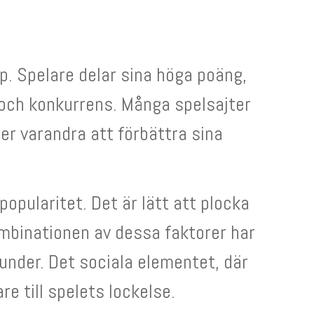
. Spelare delar sina höga poäng,
 och konkurrens. Många spelsajter
er varandra att förbättra sina
opularitet. Det är lätt att plocka
ombinationen av dessa faktorer har
grunder. Det sociala elementet, där
e till spelets lockelse.