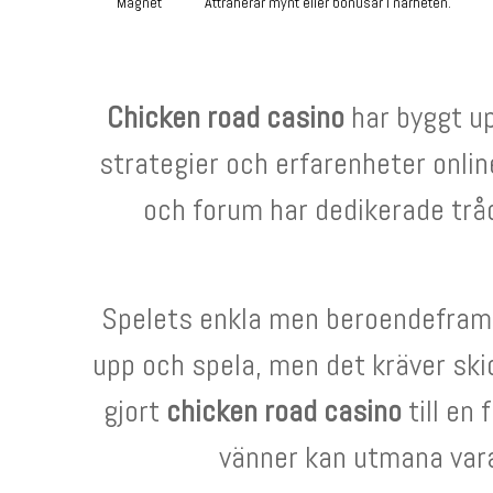
Magnet
Attraherar mynt eller bonusar i närheten.
Chicken road casino
har byggt up
strategier och erfarenheter onli
och forum har dedikerade tråd
Spelets enkla men beroendeframkal
upp och spela, men det kräver ski
gjort
chicken road casino
till en 
vänner kan utmana varan