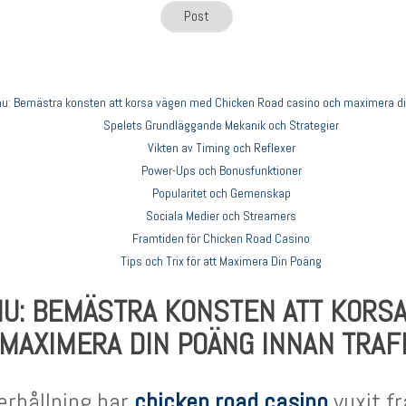
Post
 nu: Bemästra konsten att korsa vägen med Chicken Road casino och maximera din 
Spelets Grundläggande Mekanik och Strategier
Vikten av Timing och Reflexer
Power-Ups och Bonusfunktioner
Popularitet och Gemenskap
Sociala Medier och Streamers
Framtiden för Chicken Road Casino
Tips och Trix för att Maximera Din Poäng
U: BEMÄSTRA KONSTEN ATT KORS
MAXIMERA DIN POÄNG INNAN TRAFI
derhållning har
chicken road casino
vuxit f