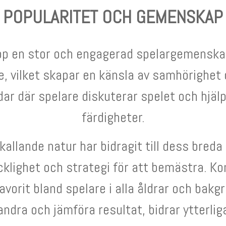
POPULARITET OCH GEMENSKAP
p en stor och engagerad spelargemenskap
ne, vilket skapar en känsla av samhörighet
ar där spelare diskuterar spelet och hjälp
färdigheter.
lande natur har bidragit till dess breda p
cklighet och strategi för att bemästra. K
favorit bland spelare i alla åldrar och bak
dra och jämföra resultat, bidrar ytterligar