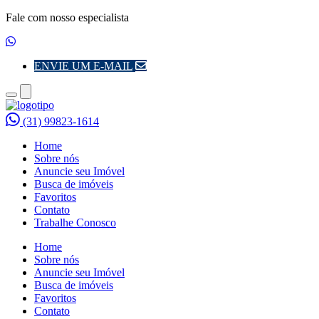
Fale com nosso especialista
ENVIE UM E-MAIL
Toggle
Toggle
navigation
navigation
(31) 99823-1614
Home
Sobre nós
Anuncie seu Imóvel
Busca de imóveis
Favoritos
Contato
Trabalhe Conosco
Home
Sobre nós
Anuncie seu Imóvel
Busca de imóveis
Favoritos
Contato