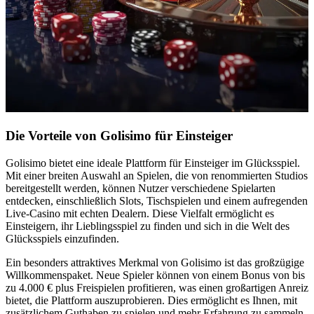
Die Vorteile von Golisimo für Einsteiger
Golisimo bietet eine ideale Plattform für Einsteiger im Glücksspiel.
Mit einer breiten Auswahl an Spielen, die von renommierten Studios
bereitgestellt werden, können Nutzer verschiedene Spielarten
entdecken, einschließlich Slots, Tischspielen und einem aufregenden
Live-Casino mit echten Dealern. Diese Vielfalt ermöglicht es
Einsteigern, ihr Lieblingsspiel zu finden und sich in die Welt des
Glücksspiels einzufinden.
Ein besonders attraktives Merkmal von Golisimo ist das großzügige
Willkommenspaket. Neue Spieler können von einem Bonus von bis
zu 4.000 € plus Freispielen profitieren, was einen großartigen Anreiz
bietet, die Plattform auszuprobieren. Dies ermöglicht es Ihnen, mit
zusätzlichem Guthaben zu spielen und mehr Erfahrung zu sammeln,