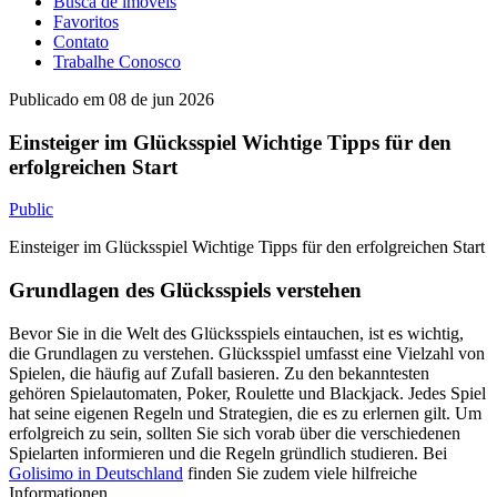
Busca de imóveis
Favoritos
Contato
Trabalhe Conosco
Publicado em
08 de jun 2026
Einsteiger im Glücksspiel Wichtige Tipps für den
erfolgreichen Start
Public
Einsteiger im Glücksspiel Wichtige Tipps für den erfolgreichen Start
Grundlagen des Glücksspiels verstehen
Bevor Sie in die Welt des Glücksspiels eintauchen, ist es wichtig,
die Grundlagen zu verstehen. Glücksspiel umfasst eine Vielzahl von
Spielen, die häufig auf Zufall basieren. Zu den bekanntesten
gehören Spielautomaten, Poker, Roulette und Blackjack. Jedes Spiel
hat seine eigenen Regeln und Strategien, die es zu erlernen gilt. Um
erfolgreich zu sein, sollten Sie sich vorab über die verschiedenen
Spielarten informieren und die Regeln gründlich studieren. Bei
Golisimo in Deutschland
finden Sie zudem viele hilfreiche
Informationen.