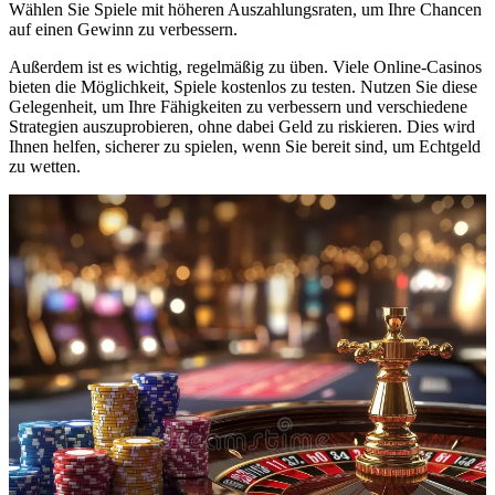
Wählen Sie Spiele mit höheren Auszahlungsraten, um Ihre Chancen
auf einen Gewinn zu verbessern.
Außerdem ist es wichtig, regelmäßig zu üben. Viele Online-Casinos
bieten die Möglichkeit, Spiele kostenlos zu testen. Nutzen Sie diese
Gelegenheit, um Ihre Fähigkeiten zu verbessern und verschiedene
Strategien auszuprobieren, ohne dabei Geld zu riskieren. Dies wird
Ihnen helfen, sicherer zu spielen, wenn Sie bereit sind, um Echtgeld
zu wetten.