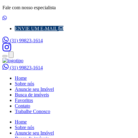
Fale com nosso especialista
ENVIE UM E-MAIL
(31) 99823-1614
Toggle
Toggle
navigation
navigation
(31) 99823-1614
Home
Sobre nós
Anuncie seu Imóvel
Busca de imóveis
Favoritos
Contato
Trabalhe Conosco
Home
Sobre nós
Anuncie seu Imóvel