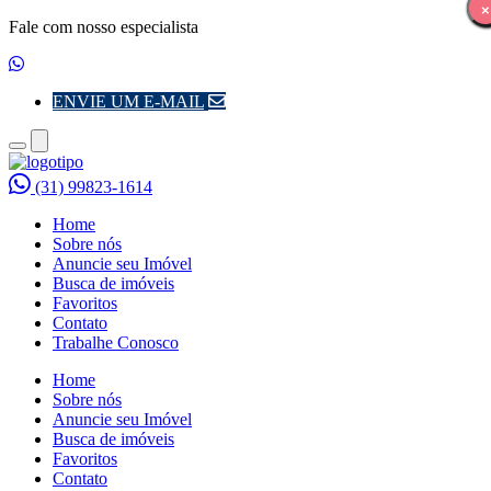
×
×
Fale com nosso especialista
ENVIE UM E-MAIL
Toggle
Toggle
navigation
navigation
(31) 99823-1614
Home
Sobre nós
Anuncie seu Imóvel
Busca de imóveis
Favoritos
Contato
Trabalhe Conosco
Home
Sobre nós
Anuncie seu Imóvel
Busca de imóveis
Favoritos
Contato