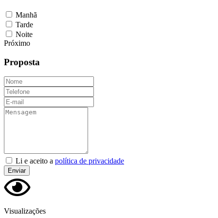
Manhã
Tarde
Noite
Próximo
Proposta
Nome
Telefone
E-
mail
Mensagem
Li e aceito a
política de privacidade
Enviar
Visualizações