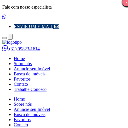
×
×
Fale com nosso especialista
ENVIE UM E-MAIL
Toggle
Toggle
navigation
navigation
(31) 99823-1614
Home
Sobre nós
Anuncie seu Imóvel
Busca de imóveis
Favoritos
Contato
Trabalhe Conosco
Home
Sobre nós
Anuncie seu Imóvel
Busca de imóveis
Favoritos
Contato