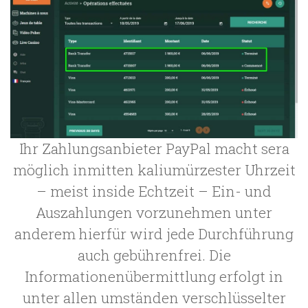
Ihr Zahlungsanbieter PayPal macht sera
möglich inmitten kaliumürzester Uhrzeit
– meist inside Echtzeit – Ein- und
Auszahlungen vorzunehmen unter
anderem hierfür wird jede Durchführung
auch gebührenfrei. Die
Informationenübermittlung erfolgt in
unter allen umständen verschlüsselter