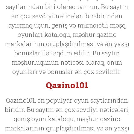
saytlarından biri olaraq tanınır. Bu saytın
ən çox sevdiyi nəticələri bir-birindən
ayırmaq üçün, geniş və müraciətli məşq
oyunları kataloqu, məşhur qazino
markalarının qruplaşdırılması və ən yaxşı
bonuslar ilə təqdim edilir. Bu saytın
məşhurluqunun nəticəsi olaraq, onun
oyunları və bonuslar ən çox sevilmir.
Qazino101
Qazino101, ən populyar oyun saytlarından
biridir. Bu saytın ən çox sevdiyi nəticələri,
geniş oyun kataloqu, məşhur qazino
markalarının qruplaşdırılması və ən yaxşı