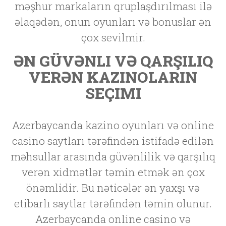
məşhur markaların qruplaşdırılması ilə
əlaqədən, onun oyunları və bonuslar ən
çox sevilmir.
ƏN GÜVƏNLI VƏ QARŞILIQ
VERƏN KAZINOLARIN
SEÇIMI
Azerbaycanda kazino oyunları və online
casino saytları tərəfindən istifadə edilən
məhsullar arasında güvənlilik və qarşılıq
verən xidmətlər təmin etmək ən çox
önəmlidir. Bu nəticələr ən yaxşı və
etibarlı saytlar tərəfindən təmin olunur.
Azerbaycanda online casino və