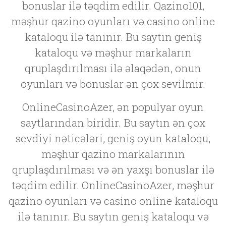
bonuslar ilə təqdim edilir. Qazino101,
məşhur qazino oyunları və casino online
kataloqu ilə tanınır. Bu saytın geniş
kataloqu və məşhur markaların
qruplaşdırılması ilə əlaqədən, onun
oyunları və bonuslar ən çox sevilmir.
OnlineCasinoAzer, ən populyar oyun
saytlarından biridir. Bu saytın ən çox
sevdiyi nəticələri, geniş oyun kataloqu,
məşhur qazino markalarının
qruplaşdırılması və ən yaxşı bonuslar ilə
təqdim edilir. OnlineCasinoAzer, məşhur
qazino oyunları və casino online kataloqu
ilə tanınır. Bu saytın geniş kataloqu və