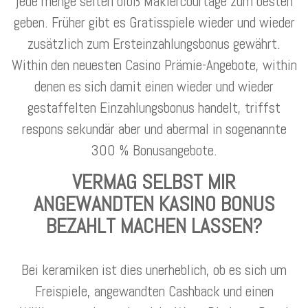
jede menge selten bloß Maklercourtage zum besten
geben. Früher gibt es Gratisspiele wieder und wieder
zusätzlich zum Ersteinzahlungsbonus gewährt.
Within den neuesten Casino Prämie-Angebote, within
denen es sich damit einen wieder und wieder
gestaffelten Einzahlungsbonus handelt, triffst
respons sekundär aber und abermal in sogenannte
300 % Bonusangebote.
VERMAG SELBST MIR
ANGEWANDTEN KASINO BONUS
BEZAHLT MACHEN LASSEN?
Bei keramiken ist dies unerheblich, ob es sich um
Freispiele, angewandten Cashback und einen