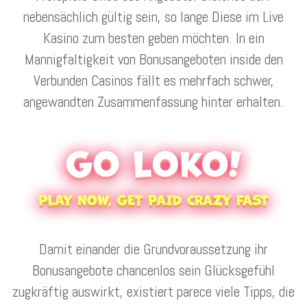
nebensächlich gültig sein, so lange Diese im Live
Kasino zum besten geben möchten. In ein
Mannigfaltigkeit von Bonusangeboten inside den
Verbunden Casinos fällt es mehrfach schwer,
angewandten Zusammenfassung hinter erhalten.
Damit einander die Grundvoraussetzung ihr
Bonusangebote chancenlos sein Glücksgefühl
zugkräftig auswirkt, existiert parece viele Tipps, die