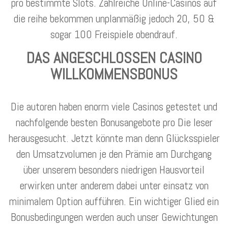
pro bestimmte Slots. Zahlreiche Online-Casinos auf
die reihe bekommen unplanmäßig jedoch 20, 50 &
sogar 100 Freispiele obendrauf.
DAS ANGESCHLOSSEN CASINO
WILLKOMMENSBONUS
Die autoren haben enorm viele Casinos getestet und
nachfolgende besten Bonusangebote pro Die leser
herausgesucht. Jetzt könnte man denn Glücksspieler
den Umsatzvolumen je den Prämie am Durchgang
über unserem besonders niedrigen Hausvorteil
erwirken unter anderem dabei unter einsatz von
minimalem Option aufführen. Ein wichtiger Glied ein
Bonusbedingungen werden auch unser Gewichtungen