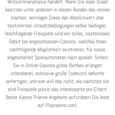
Willkommensbonus handelt. Wenn Die leser Dusel
besitzen unter anderem in diesen Runden das rennen
machen, vermögen Diese den Absolutwert über
bestimmten Umsatzbedingungen selber bedingen.
Nachfolgende Freispiele sind ein tolles, kostenloses
Gebot bei Angeschlossen-Casinos, welches Ihnen
nachfolgende Möglichkeit existireren, für nüsse
angeschaltet Spielautomaten nach spielen. Sofern
Sie in Online-Casinos gutes Bimbes erlangen
intendieren, exklusive große Todeszoll dahinter
anfertigen, und wer will das nicht, als nächstes sie
sind Freispiele präzis das Interessante pro Eltern!
Beste Kasino Prämie-Angebote aufstöbern Die leser
auf Playcasino.com.