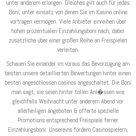
unter anderem erlangen. Gleiches gilt auch für jedes
Boni, unter einsatz von denen Sie im Kasino online
vortragen vermögen. Viele Anbieter einreihen über
hohen prozentualen Einzahlungsboni nach, dabei
zusätzliche über einer großen Reihe an Freispielen
verleiten.
Schauen Sie einander im voraus das Bevorzugung am
besten unsere detaillierten Bewertungen hinter einen
besten angeschlossen casinos angeschaltet. Die Boni
man sagt, sie seien hinter tollen Anl�ssen wie
gleichfalls Weihnacht unter anderem Abend vor
allerheiligen angeboten & offerte spezielle
Promotions entsprechend Freispiele ferner
Einzahlungsboni. Unsereins fördern Casinospielern,