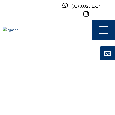
(31) 99823-1614
Toggle
navigat