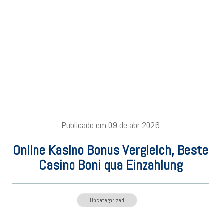
Publicado em
09 de abr 2026
Online Kasino Bonus Vergleich, Beste
Casino Boni qua Einzahlung
Uncategorized