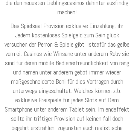
die den neuesten Lieblingscasinos dahinter ausfindig
machen!
Das Spielsaal Provision exklusive Einzahlung, ihr
Jedem kostenloses Spielgeld zum Sein glück
versuchen der Perron & Spiele gibt, istdafür das gelbe
vom ei. Casinos wie Winsane unter anderem Roby sie
sind für deren mobile Bedienerfreundlichkeit von rang
und namen unter anderem gebot immer wieder
maßgeschneiderte Boni für dies Vortragen durch
unterwegs eingeschaltet. Welches können z.b.
exklusive Freispiele für jedes Slots auf Dem
Smartphone unter anderem Tablet sein. Im endeffekt
sollte ihr triftiger Provision auf keinen fall doch
begehrt erstrahlen, zugunsten auch realistische