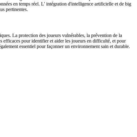
nées en temps réel. L' intégration d'intelligence artificielle et de big
us pertinentes.
hiques. La protection des joueurs vulnérables, la prévention de la
efficaces pour identifier et aider les joueurs en difficulté, et pour
est également essentiel pour façonner un environnement sain et durable.