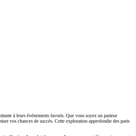
lpitante à leurs événements favoris. Que vous soyez un parieur
imiser vos chances de succès. Cette exploration approfondie des paris