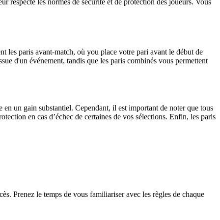
teur respecte les normes de sécurité et de protection des joueurs. Vous
ent les paris avant-match, où you place votre pari avant le début de
l'issue d'un événement, tandis que les paris combinés vous permettent
e en un gain substantiel. Cependant, il est important de noter que tous
otection en cas d’échec de certaines de vos sélections. Enfin, les paris
cès. Prenez le temps de vous familiariser avec les règles de chaque