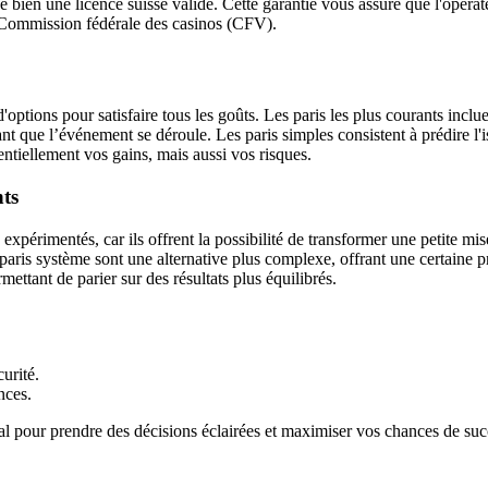
ède bien une licence suisse valide. Cette garantie vous assure que l'opéra
la Commission fédérale des casinos (CFV).
options pour satisfaire tous les goûts. Les paris les plus courants inclu
dant que l’événement se déroule. Les paris simples consistent à prédire 
entiellement vos gains, mais aussi vos risques.
nts
expérimentés, car ils offrent la possibilité de transformer une petite mis
 paris système sont une alternative plus complexe, offrant une certaine pr
ttant de parier sur des résultats plus équilibrés.
urité.
nces.
al pour prendre des décisions éclairées et maximiser vos chances de suc