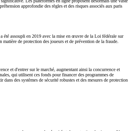
significative. Les plateformes en ligne proposent désormais une vaste
réhension approfondie des règles et des risques associés aux paris
 il a été assoupli en 2019 avec la mise en œuvre de la Loi fédérale sur
en matière de protection des joueurs et de prévention de la fraude.
cence et d'entrer sur le marché, augmentant ainsi la concurrence et
onales, qui utilisent ces fonds pour financer des programmes de
ir dans des systèmes de sécurité robustes et des mesures de protection