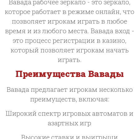
Вавада рабочее зеркало - это зеркало,
которое работает в режиме онлайн, что
позволяет игрокам играть в любое
время и из любого места. Вавада вход -
это процесс регистрации в казино,
который позволяет игрокам начать
играть.
Преимущества Вавады
Вавада предлагает игрокам несколько
преимуществ, включая:
Широкий спектр игровых автоматов и
азартных игр
Высокие ставки и выигрыши