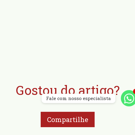
Gostou do artigo?
Fale com nosso especialista
Compartilhe