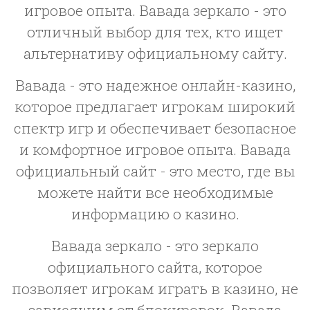
игровое опыта. Вавада зеркало - это
отличный выбор для тех, кто ищет
альтернативу официальному сайту.
Вавада - это надежное онлайн-казино,
которое предлагает игрокам широкий
спектр игр и обеспечивает безопасное
и комфортное игровое опыта. Вавада
официальный сайт - это место, где вы
можете найти все необходимые
информацию о казино.
Вавада зеркало - это зеркало
официального сайта, которое
позволяет игрокам играть в казино, не