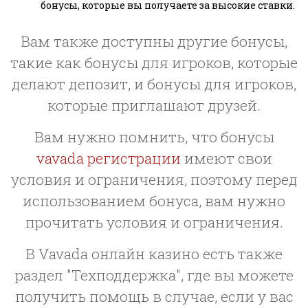
бонусы, которые вы получаете за высокие ставки.
Вам также доступны другие бонусы,
такие как бонусы для игроков, которые
делают депозит, и бонусы для игроков,
которые приглашают друзей.
Вам нужно помнить, что бонусы
vavada регистрации
имеют свои
условия и ограничения, поэтому перед
использованием бонуса, вам нужно
прочитать условия и ограничения.
В Vavada онлайн казино есть также
раздел "Техподдержка", где вы можете
получить помощь в случае, если у вас