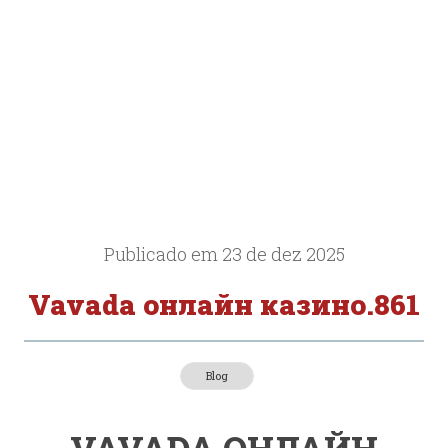
Publicado em
23 de dez 2025
Vavada онлайн казино.861
Blog