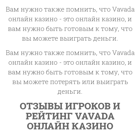
Вам нужно также помнить, что Vavada
онлайн казино - это онлайн казино, и
вам нужно быть готовым к тому, что
вы можете выиграть деньги.
Вам нужно также помнить, что Vavada
онлайн казино - это онлайн казино, и
вам нужно быть готовым к тому, что
вы можете потерять или выиграть
деньги.
ОТЗЫВЫ ИГРОКОВ И
РЕЙТИНГ VAVADA
ОНЛАЙН КАЗИНО