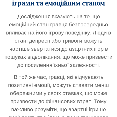
іграми та емоційним станом
Дослідження вказують на те, що
емоційний стан гравця безпосередньо
впливає на його ігрову поведінку. Люди в
стані депресії або тривоги можуть
частіше звертатися до азартних ігор в
пошуках відволікання, що може призвести
до посилення їхньої залежності.
В той же час, гравці, які відчувають
позитивні емоції, можуть ставати менш
обережними у своїх ставках, що може
призвести до фінансових втрат. Тому
важливо розуміти, що азартні ігри не