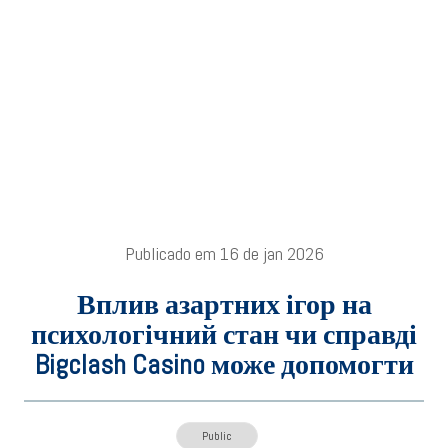
Publicado em
16 de jan 2026
Вплив азартних ігор на
психологічний стан чи справді
Bigclash Casino може допомогти
Public