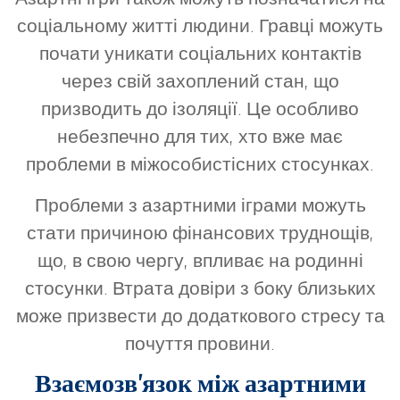
соціальному житті людини. Гравці можуть
почати уникати соціальних контактів
через свій захоплений стан, що
призводить до ізоляції. Це особливо
небезпечно для тих, хто вже має
проблеми в міжособистісних стосунках.
Проблеми з азартними іграми можуть
стати причиною фінансових труднощів,
що, в свою чергу, впливає на родинні
стосунки. Втрата довіри з боку близьких
може призвести до додаткового стресу та
почуття провини.
Взаємозв'язок між азартними