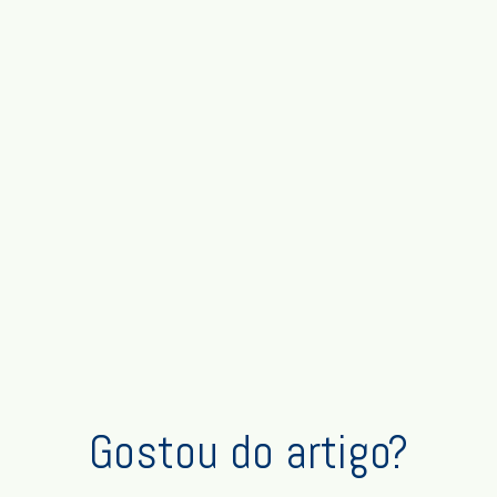
Gostou do artigo?